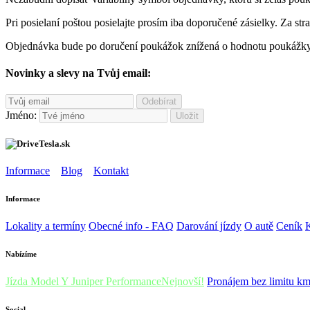
Pri posielaní poštou posielajte prosím iba doporučené zásielky. Za str
Objednávka bude po doručení poukážok znížená o hodnotu poukážky.
Novinky a slevy na Tvůj email:
Odebírat
Jméno:
Uložit
Informace
Blog
Kontakt
Informace
Lokality a termíny
Obecné info - FAQ
Darování jízdy
O autě
Ceník
Nabízíme
Jízda Model Y Juniper Performance
Nejnovší!
Pronájem bez limitu k
Social