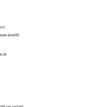
ky).
otom doručíš:
la.sk
ážkami zaplatiť.