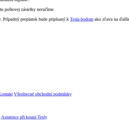
atu poštovej zásielky neručíme.
 Prípadný preplatok bude pripísaný k
Tesla bodom
ako zľava na ďalši
Kontakt
Všeobecné obchodní podmínky
m
Asistence při koupi Tesly