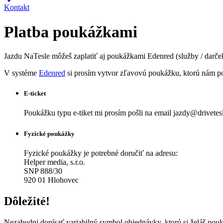
Kontakt
Platba poukážkami
Jazdu NaTesle môžeš zaplatiť aj poukážkami Edenred (služby / darče
V systéme
Edenred
si prosím vytvor zľavovú poukážku, ktorú nám p
E-ticket
Poukážku typu e-tiket mi prosím pošli na email
jazdy@drivetes
Fyzické poukážky
Fyzické poukážky je potrebné doručiť na adresu:
Helper media, s.r.o.
SNP 888/30
920 01 Hlohovec
Dôležité!
Nezabudni dopísať variabilný symbol objednávky, ktorú si želáš pouk